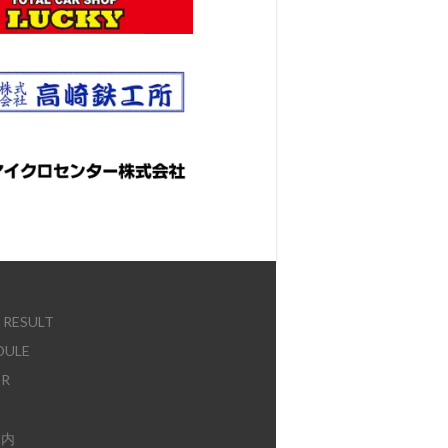
E
 RESULT
DULE
ER
案内