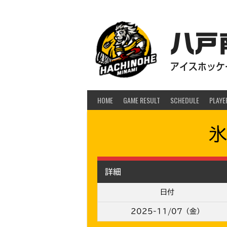
Skip
to
content
八戸
アイスホッケー
HOME
GAME RESULT
SCHEDULE
PLAYE
氷
詳細
日付
2025-11/07（金）