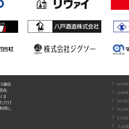
は5歳位
HOM
現在、
GAME
りま
SCHE
いただけ
ご利用し
PLAY
STAFF
入会