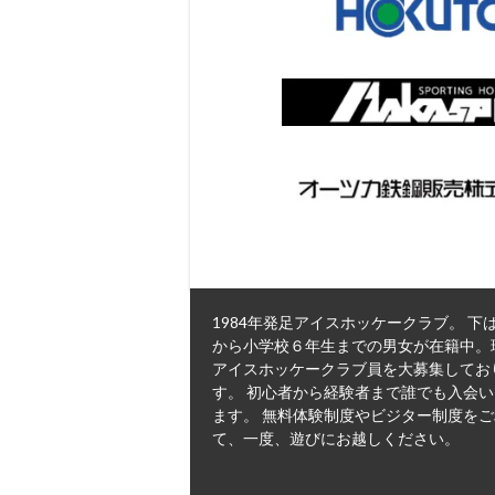
1984年発足アイスホッケークラブ。 下
から小学校６年生までの男女が在籍中。
アイスホッケークラブ員を大募集してお
す。 初心者から経験者まで誰でも入会
ます。 無料体験制度やビジター制度を
て、一度、遊びにお越しください。