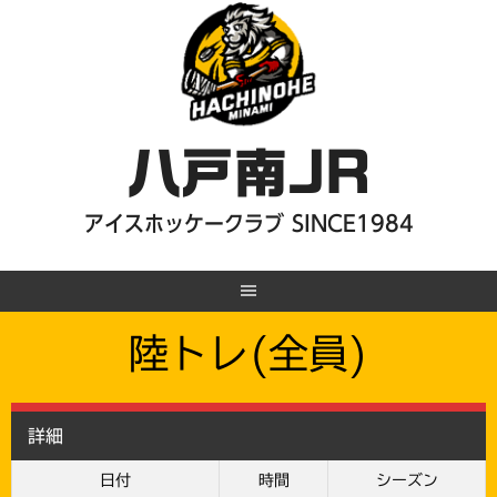
Skip
to
content
八戸南JR
アイスホッケークラブ SINCE1984
陸トレ(全員)
詳細
日付
時間
シーズン