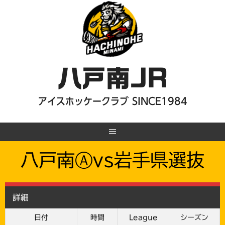
Skip
to
content
八戸南JR
アイスホッケークラブ SINCE1984
八戸南Ⓐvs岩手県選抜
詳細
日付
時間
League
シーズン