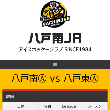
Skip
to
content
八戸南JR
アイスホッケークラブ SINCE1984
八戸南Ⓐ vs 八戸東Ⓐ
詳細
日付
時間
League
シーズン