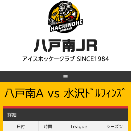
Skip
to
content
八戸南JR
アイスホッケークラブ SINCE1984
八戸南A vs 水沢ﾄﾞﾙﾌｨﾝｽﾞ
詳細
日付
時間
League
シーズン