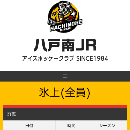
Skip
to
content
八戸南JR
アイスホッケークラブ SINCE1984
氷上(全員)
詳細
日付
時間
シーズン