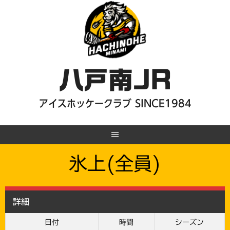
Skip
to
content
八戸南JR
アイスホッケークラブ SINCE1984
氷上(全員)
詳細
日付
時間
シーズン