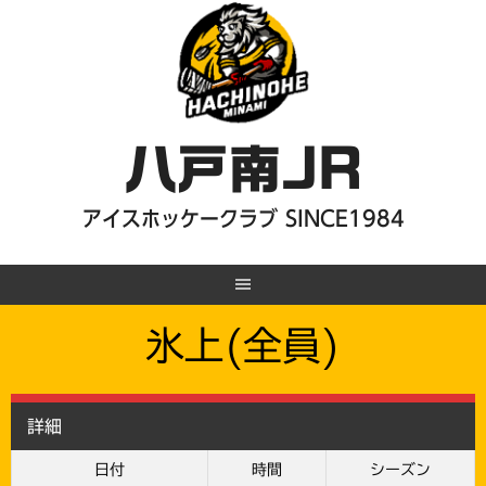
Skip
to
content
八戸南JR
アイスホッケークラブ SINCE1984
氷上(全員)
詳細
日付
時間
シーズン