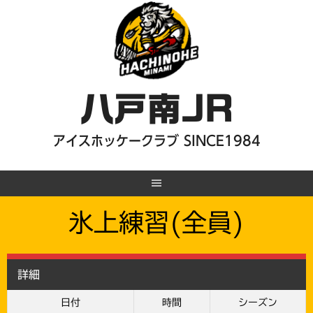
Skip
to
content
八戸南JR
アイスホッケークラブ SINCE1984
氷上練習(全員)
詳細
日付
時間
シーズン