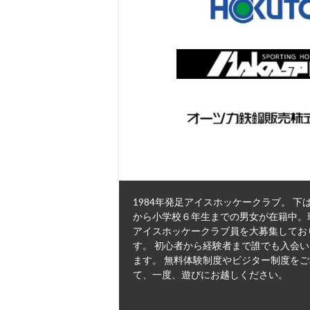
1984年発足アイスホッケークラブ。 下
から小学校６年生までの男女が在籍中。
アイスホッケークラブ員を大募集してお
す。 初心者から経験者まで誰でも入会
ます。 無料体験制度やビジター制度を
て、一度、遊びにお越しください。