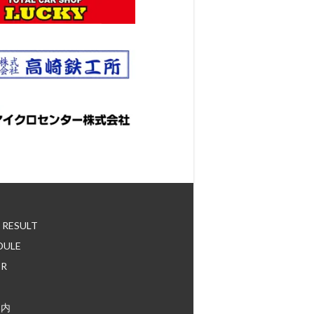
E
 RESULT
DULE
ER
案内