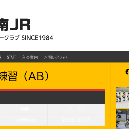
南JR
クラブ SINCE1984
R
STAFF
入会案内
お問い合わせ
F
練習（AB）
時間
シーズン
19時00分
2018-2019