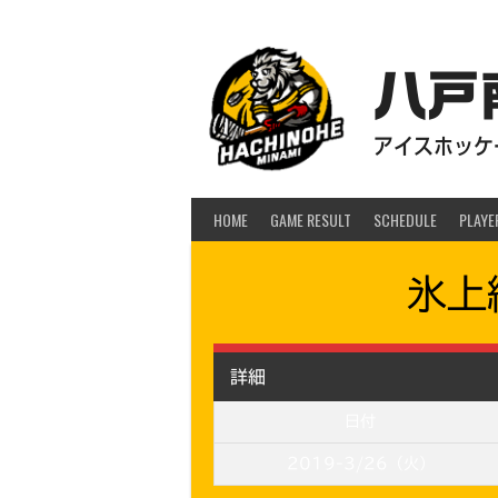
Skip
to
content
八戸
アイスホッケー
HOME
GAME RESULT
SCHEDULE
PLAYE
氷上
詳細
日付
2019-3/26（火）