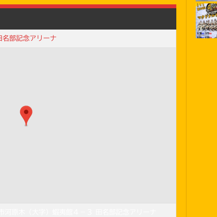
田名部記念アリーナ
八戸市河原木（大字）蝦夷館４−３ 田名部記念アリーナ