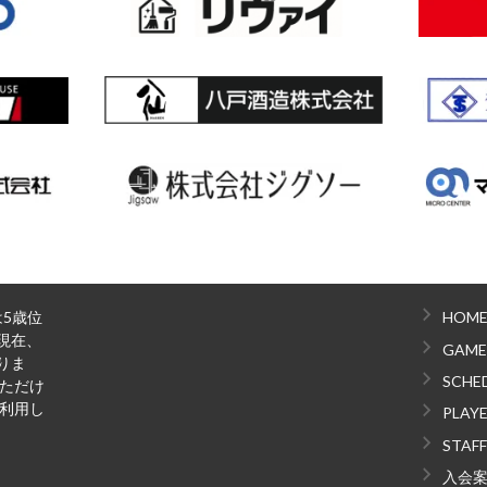
は5歳位
HOM
現在、
GAME
りま
SCHE
いただけ
ご利用し
PLAY
STAFF
入会