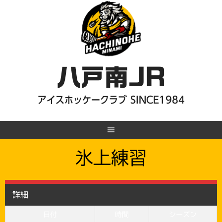
Skip
to
content
八戸南JR
アイスホッケークラブ SINCE1984
氷上練習
詳細
日付
時間
シーズン