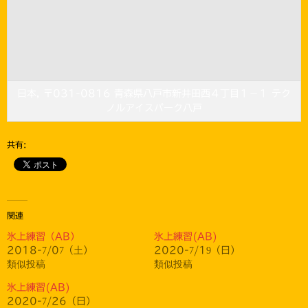
日本, 〒031-0816 青森県八戸市新井田西４丁目１−１ テク
ノルアイスパーク八戸
共有:
関連
氷上練習（AB）
氷上練習(AB)
2018-7/07（土）
2020-7/19（日）
類似投稿
類似投稿
氷上練習(AB)
2020-7/26（日）