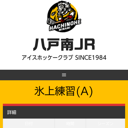
Skip
to
content
八戸南JR
アイスホッケークラブ SINCE1984
氷上練習(A)
詳細
日付
時間
シーズン