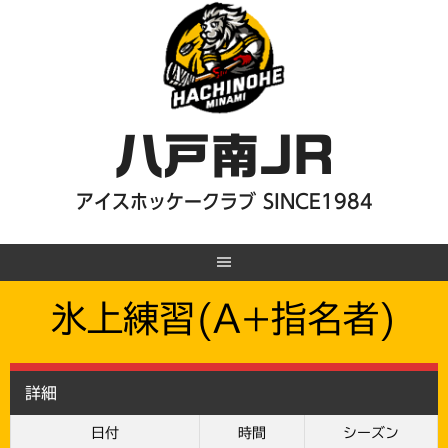
Skip
to
content
八戸南JR
アイスホッケークラブ SINCE1984
氷上練習(A+指名者)
詳細
日付
時間
シーズン