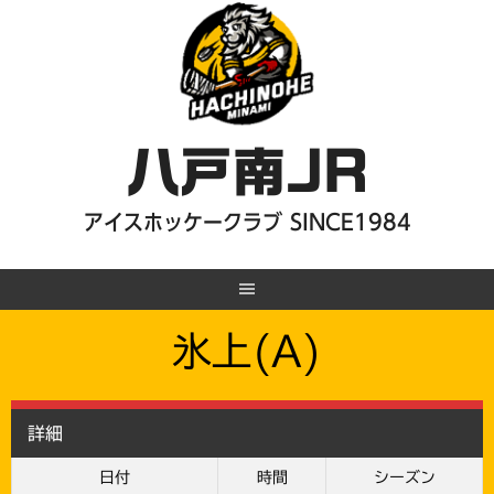
Skip
to
content
八戸南JR
アイスホッケークラブ SINCE1984
氷上(A)
詳細
日付
時間
シーズン