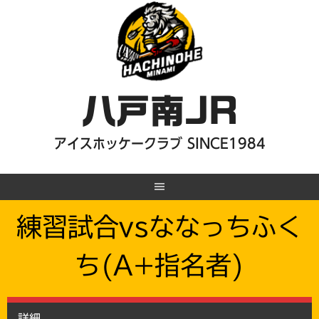
Skip
to
content
八戸南JR
アイスホッケークラブ SINCE1984
練習試合vsななっちふく
ち(A+指名者)
詳細