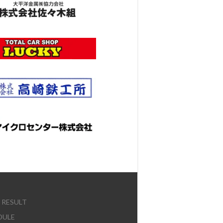
E
 RESULT
DULE