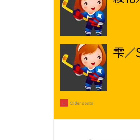
雫／
POSTS
←
Older posts
NAVIGATION