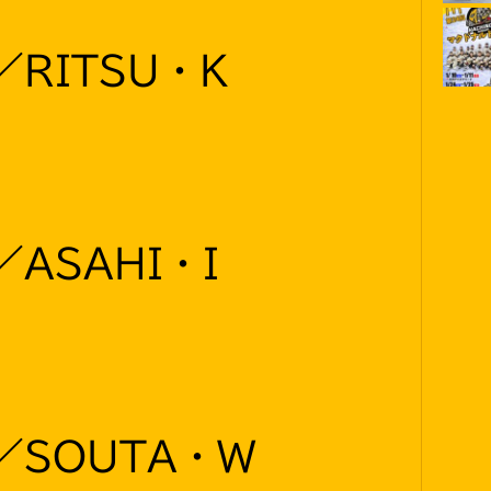
／RITSU・K
ASAHI・I
／SOUTA・W