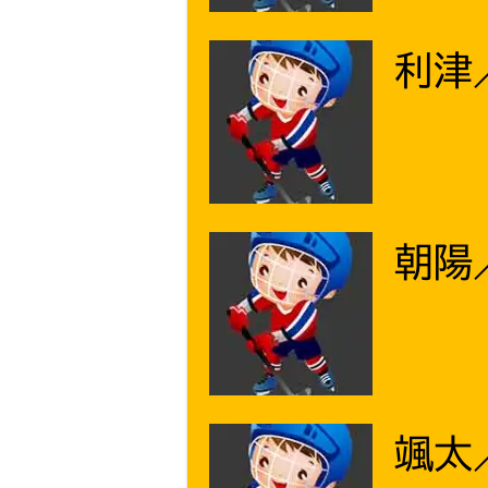
利津
朝陽／
颯太