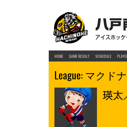
Skip
to
content
八戸
アイスホッケー
HOME
GAME RESULT
SCHEDULE
PLAYE
League:
マクドナ
瑛太