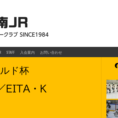
南JR
クラブ SINCE1984
R
STAFF
入会案内
お問い合わせ
F
ルド杯
／EITA・K