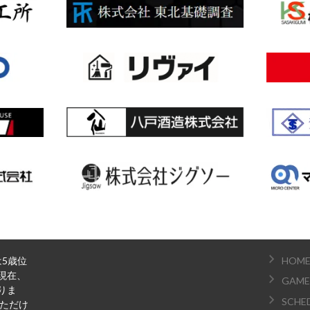
は5歳位
HOM
現在、
GAME
りま
SCHE
いただけ