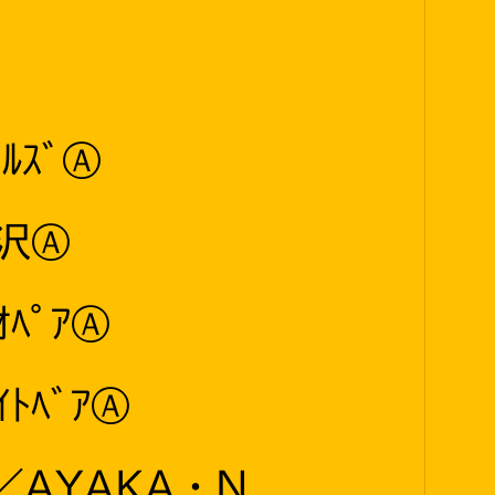
ﾙｽﾞⒶ
三沢Ⓐ
ｵﾍﾟｱⒶ
ｲﾄﾍﾞｱⒶ
／AYAKA・N