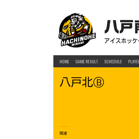
Skip
to
content
八戸
アイスホッケー
HOME
GAME RESULT
SCHEDULE
PLAYE
八戸北Ⓑ
関連