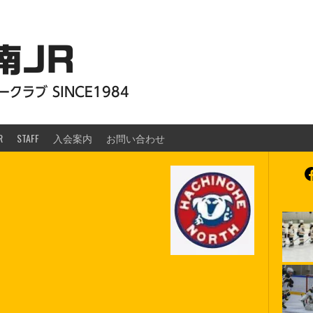
南JR
クラブ SINCE1984
R
STAFF
入会案内
お問い合わせ
F