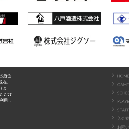
は5歳位
HOM
現在、
GAME
りま
SCHE
いただけ
ご利用し
PLAY
STAFF
入会
お問