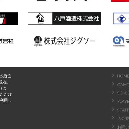
は5歳位
HOM
現在、
GAME
りま
SCHE
いただけ
ご利用し
PLAY
STAFF
入会
お問