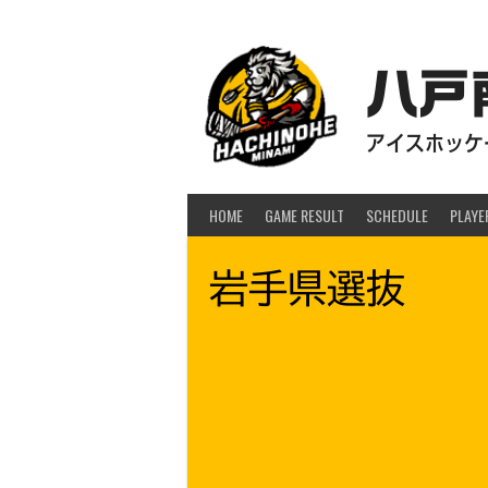
Skip
to
content
八戸
アイスホッケー
HOME
GAME RESULT
SCHEDULE
PLAYE
岩手県選抜