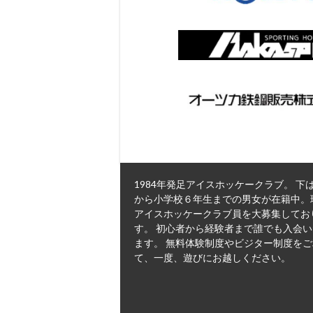
1984年発足アイスホッケークラブ。 下
から小学校６年生までの男女が在籍中。
アイスホッケークラブ員を大募集してお
す。 初心者から経験者まで誰でも入会
ます。 無料体験制度やビジター制度を
て、一度、遊びにお越しください。