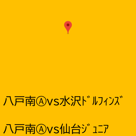
八戸南Ⓐvs水沢ﾄﾞﾙﾌｨﾝｽﾞ
八戸南Ⓐvs仙台ｼﾞｭﾆｱ