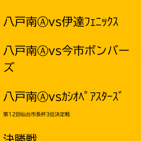
八戸南Ⓐvs伊達ﾌｪﾆｯｸｽ
八戸南Ⓐvs今市ボンバー
ズ
八戸南Ⓐvsｶｼｵﾍﾟｱｽﾀｰｽﾞ
第12回仙台市長杯3位決定戦
決勝戦