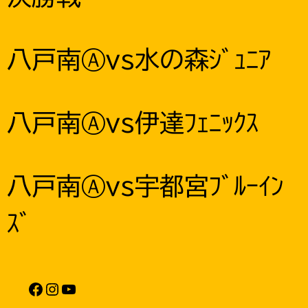
八戸南Ⓐvs水の森ｼﾞｭﾆｱ
八戸南Ⓐvs伊達ﾌｪﾆｯｸｽ
八戸南Ⓐvs宇都宮ﾌﾞﾙｰｲﾝ
ｽﾞ
Facebook
Instagram
YouTube