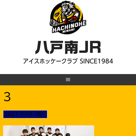
Skip
to
content
八戸南JR
アイスホッケークラブ SINCE1984
3
2021-7/19（月）