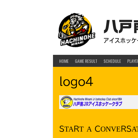
Skip
to
content
八戸
アイスホッケー
HOME
GAME RESULT
SCHEDULE
PLAYE
logo4
START A CONVERSA