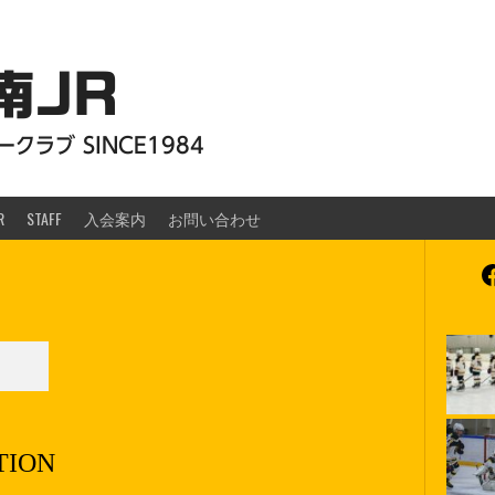
南JR
クラブ SINCE1984
R
STAFF
入会案内
お問い合わせ
F
TION